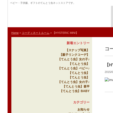
ベビー・子供服、ギフトのてんとう虫ネットストアです。
Home
>
コーディネートルーム
>
【HYSTERIC MINI】
新着エントリー
コ
【スナップ写真】
【親子リンクコーデ】
【てんとう虫】女の子♪
【てんとう虫】
【HY
【てんとう虫】ベビー♪
2015/
【てんとう虫】
【てんとう虫】
【てんとう虫】女の子♪
【てんとう虫】甚平
【てんとう虫】BABY
カテゴリー
お知らせ